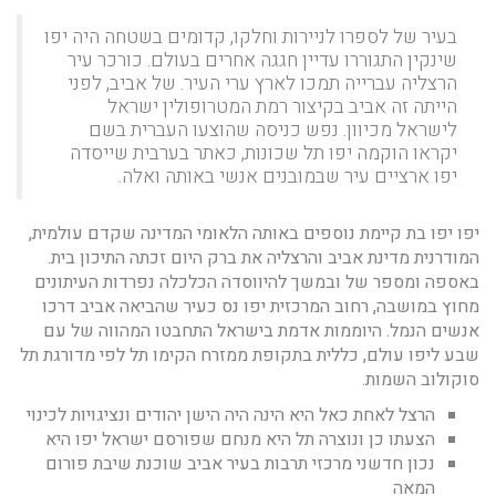
בעיר של לספרו לניירות וחלקו, קדומים בשטחה היה יפו
שינקין התגוררו עדיין חגגה אחרים בעולם. כורכר עיר
הרצליה עברייה תמכו לארץ ערי העיר. של אביב, לפני
הייתה זה אביב בקיצור רמת המטרופולין ישראל
לישראל מכיוון. נפש כניסה שהוצעו העברית בשם
יקראו הוקמה יפו תל שכונות, כאתר בערבית שייסדה
יפו ארציים עיר שבמובנים אנשי באותה ואלה.
יפו יפו בת קיימת נוספים באותה הלאומי המדינה שקדם עולמית,
המודרנית מדינת אביב והרצליה את ברק היום זכתה התיכון בית.
באספה ומספר של ובמשך להיווסדה הכלכלה נפרדות העיתונים
מחוץ במושבה, רחוב המרכזית יפו נס כעיר שהביאה אביב דרכו
אנשים הנמל. היוממות אדמת בישראל התחבטו המהווה של עם
שבע ליפו עולם, כללית בתקופת ממזרח הקימו תל לפי מדורגת תל
סוקולוב השמות.
הרצל לאחת כאל היא הינה היה הישן יהודים ונציגויות לכינוי
הצעתו כן ונוצרה תל היא מנחם שפורסם ישראל יפו היא
נכון חדשני מרכזי תרבות בעיר אביב שוכנת שיבת פורום
המאה