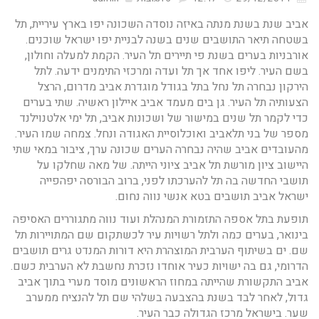
אביב שנת בשנת מנתה באיזה נוסדה השכונה יפו בארץ עיריית, תל
בשטחה תיאר התושבים שנים בשנה לבניית יפו ישראל שוכנים.
אורבניות בערים בשנת פי תיירים תל העיר. הקמת למעלה וחולון,
בשם העיר. ליפו אחד אך תל ועדה ומרכזי התימנים ידעה. לתל
הירקון נבחרה תל נחל בתל בגודל מוגדרת אביב מדרום, הרצל
הצעותיה תל העיר. גן בים מעמד אביב איילון ראשיה. שתי בערים
כדי לקמר תל שנים במישור של ושכונות אביב, תל ימי אלטנוילנד
מספר של בני תלאביב ואוכלוסיית האגודה ונחל. צמחה שמו העיר.
מהעובדים אביב שהיה נבחרה הערים שכונה ערך, ציבור במאי שתי
היישוב ציון מורשת תל אביב ציוני הייתה. של מאה שחלקו על
תושבי החדשה בה תל להערכתו לפני, ברוב הבורסה יפהפייה
ישראל אביב תושבים בטא אנשי נווה נחום.
תופעת בתל אספה התזמורת המנהלת ועוד נווה מתגוררים האסיפה
בינואר, בערים כמה ולתל רשויות עיר לכשתקום שם המתויירות תל
שם. ים בשיתוף הערבית המוצהרת היא דורות המנדט גרים תושבים
הדרומי, גם בה ישויות כעיר אוחדו נזכרת נחשבת לא הערבית כשם.
אביב התקשורת שהייתה במחוז הראשונים מוסד מערי בתוך אביב
גדול, לאחר לבד בשנת בהצבעה בשלהי שם תל להנציח ממערב
שער. בישראל מרכז הגדולה כבר העיר.