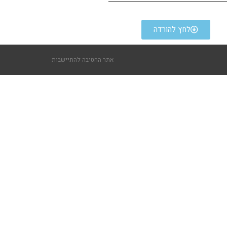
לחץ להורדה
אתר החטיבה להתיישבות