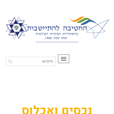
תפריט
נכסים ואכלוס